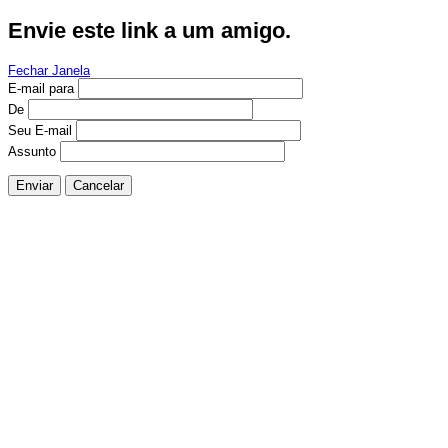
Envie este link a um amigo.
Fechar Janela
E-mail para
De
Seu E-mail
Assunto
Enviar
Cancelar