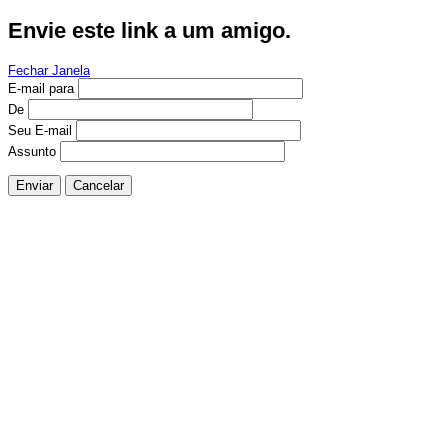
Envie este link a um amigo.
Fechar Janela
E-mail para
De
Seu E-mail
Assunto
Enviar
Cancelar