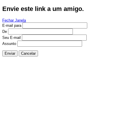
Envie este link a um amigo.
Fechar Janela
E-mail para
De
Seu E-mail
Assunto
Enviar
Cancelar