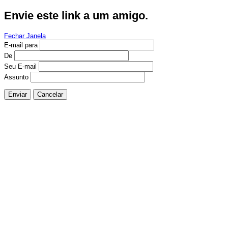
Envie este link a um amigo.
Fechar Janela
E-mail para
De
Seu E-mail
Assunto
Enviar
Cancelar